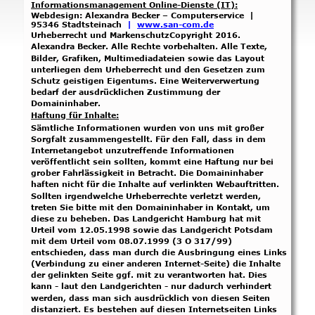
Informationsmanagement Online-Dienste (IT):
Webdesign: Alexandra Becker – Computerservice  |  
95346 Stadtsteinach
  |  
www.
san-com
.de
Urheberrecht und MarkenschutzCopyright 2016. 
Alexandra Becker. Alle Rechte vorbehalten. Alle Texte, 
Bilder, Grafiken, Multimediadateien sowie das Layout 
unterliegen dem Urheberrecht und den Gesetzen zum 
Schutz geistigen Eigentums. Eine Weiterverwertung 
bedarf der ausdrücklichen Zustimmung der 
Domaininhaber.
Haftung für Inhalte:
Sämtliche Informationen wurden von uns mit großer 
Sorgfalt zusammengestellt. Für den Fall, dass in dem 
Internetangebot unzutreffende Informationen 
veröffentlicht sein sollten, kommt eine Haftung nur bei 
grober Fahrlässigkeit in Betracht. Die Domaininhaber 
haften nicht für die Inhalte auf verlinkten Webauftritten. 
Sollten irgendwelche Urheberrechte verletzt werden, 
treten Sie bitte mit den Domaininhaber in Kontakt, um 
diese zu beheben. Das Landgericht Hamburg hat mit 
Urteil vom 12.05.1998 sowie das Landgericht Potsdam 
mit dem Urteil vom 08.07.1999 (3 O 317/99) 
entschieden, dass man durch die Ausbringung eines Links 
(Verbindung zu einer anderen Internet-Seite) die Inhalte 
der gelinkten Seite ggf. mit zu verantworten hat. Dies 
kann - laut den Landgerichten - nur dadurch verhindert 
werden, dass man sich ausdrücklich von diesen Seiten 
distanziert. Es bestehen auf diesen Internetseiten Links 